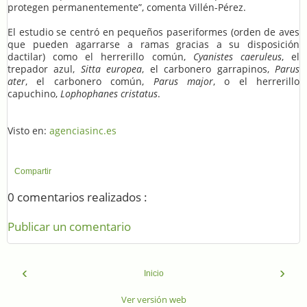
protegen permanentemente”, comenta Villén-Pérez.
El estudio se centró en pequeños paseriformes (orden de aves
que pueden agarrarse a ramas gracias a su disposición
dactilar) como el herrerillo común,
Cyanistes caeruleus
, el
trepador azul,
Sitta europea
, el carbonero garrapinos,
Parus
ater
, el carbonero común,
Parus major
, o el herrerillo
capuchino,
Lophophanes cristatus
.
Visto en:
agenciasinc.es
Compartir
0 comentarios realizados :
Publicar un comentario
‹
›
Inicio
Ver versión web