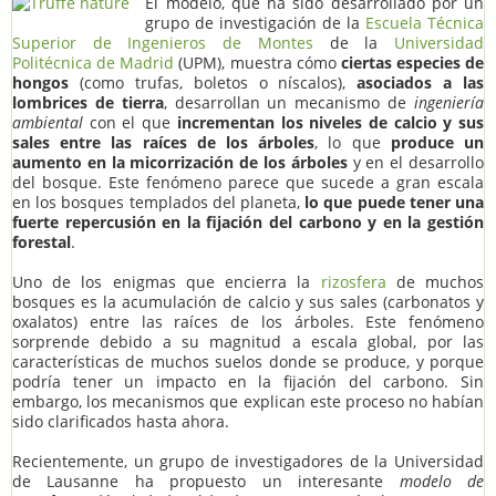
El modelo, que ha sido desarrollado por un
grupo de investigación de la
Escuela Técnica
Superior de Ingenieros de Montes
de la
Universidad
Politécnica de Madrid
(UPM), muestra cómo
ciertas especies de
hongos
(como trufas, boletos o níscalos),
asociados a las
lombrices de tierra
, desarrollan un mecanismo de
ingeniería
ambiental
con el que
incrementan los niveles de calcio y sus
sales entre las raíces de los árboles
, lo que
produce un
aumento en la micorrización de los árboles
y en el desarrollo
del bosque. Este fenómeno parece que sucede a gran escala
en los bosques templados del planeta,
lo que puede tener una
fuerte repercusión en la fijación del carbono y en la gestión
forestal
.
Uno de los enigmas que encierra la
rizosfera
de muchos
bosques es la acumulación de calcio y sus sales (carbonatos y
oxalatos) entre las raíces de los árboles. Este fenómeno
sorprende debido a su magnitud a escala global, por las
características de muchos suelos donde se produce, y porque
podría tener un impacto en la fijación del carbono. Sin
embargo, los mecanismos que explican este proceso no habían
sido clarificados hasta ahora.
Recientemente, un grupo de investigadores de la Universidad
de Lausanne ha propuesto un interesante
modelo de