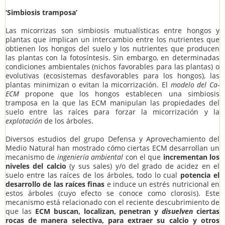
‘Simbiosis tramposa’
Las micorrizas son simbiosis mutualísticas entre hongos y
plantas que implican un intercambio entre los nutrientes que
obtienen los hongos del suelo y los nutrientes que producen
las plantas con la fotosíntesis. Sin embargo, en determinadas
condiciones ambientales (nichos favorables para las plantas) o
evolutivas (ecosistemas desfavorables para los hongos), las
plantas minimizan o evitan la micorrización. El
modelo del Ca-
ECM
propone que los hongos establecen una simbiosis
tramposa en la que las ECM manipulan las propiedades del
suelo entre las raíces para forzar la micorrización y la
explotación
de los árboles.
Diversos estudios del grupo Defensa y Aprovechamiento del
Medio Natural han mostrado cómo ciertas ECM desarrollan un
mecanismo de
ingeniería ambiental
con el que
incrementan los
niveles del calcio
(y sus sales) y/o del grado de acidez en el
suelo entre las raíces de los árboles, todo lo cual
potencia el
desarrollo de las raíces finas
e induce un estrés nutricional en
estos árboles (cuyo efecto se conoce como clorosis). Este
mecanismo está relacionado con el reciente descubrimiento de
que las
ECM buscan, localizan, penetran y
disuelven
ciertas
rocas de manera selectiva, para extraer su calcio y otros