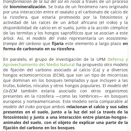
transformación de la luz del sol en rocas
a través de un proceso
de
biomineralización
. Se trata de un fenómeno raro originado
por una interacción entre el oxalato y el carbonato de calcio de
la rizosfera, que estaría promovido por la fotosíntesis y
actividad de las raíces de un árbol africano (el iroko) y la
disponibilidad de calcio en el suelo, junto a la acción cómplice
de las termitas y los hongos saprofíticos que se asocian a este
árbol. Así, el
modelo del iroko
representaría un
ecosistema-
trampa del carbono
que
fijaría
este elemento a largo plazo
en
forma de carbonato en su rizosfera
.
En paralelo, el grupo de investigación de la UPM
Defensa y
Aprovechamiento del Medio Natural
ha propuesto otro modelo
de fijación del carbono asociado al calcio (Ca) y a diversos
hongos ectomicorrícicos (ECM), que son un tipo de micorrizas
que dominan en los bosques templados y que incluyen a las
trufas, boletos, níscalos y otros hongos populares. El
modelo del
Ca-ECM
también estaría asociado con otros organismos
presentes en la rizosfera —como las lombrices— en bosques
europeos y norteamericanos. Este modelo sería comparable al
modelo del iroko
porque ambos
relacionan el calcio y sus sales
presentes en el suelo, junto a la luz del sol (a través de la
fotosíntesis) y junto a una interacción entre plantas-hongos-
animales del suelo, con el objeto de explicar una parte de la
fijación del carbono en los bosques
.