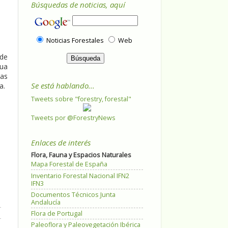
Búsquedas de noticias, aquí
Noticias Forestales
Web
 de
gua
las
Se está hablando...
a.
Tweets sobre "forestry, forestal"
Tweets por @ForestryNews
Enlaces de interés
Flora, Fauna y Espacios Naturales
Mapa Forestal de España
Inventario Forestal Nacional IFN2
IFN3
Documentos Técnicos Junta
Andalucía
Flora de Portugal
Paleoflora y Paleovegetación Ibérica