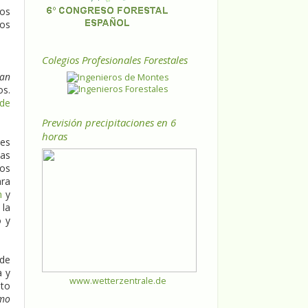
los
sos
Colegios Profesionales Forestales
ean
os.
 de
Previsión precipitaciones en 6
horas
nes
das
mos
ara
n
y
 la
o y
 de
a y
www.wetterzentrale.de
nto
mo