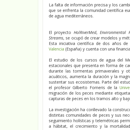
La falta de información precisa y los camb
que se enfrenta la comunidad científica e
de agua mediterráneos.
El proyecto
HolRiverMed
,
Environmental 
Streams
, se ocupó de crear modelos y méto
Esta iniciativa científica de dos años d
Valencia
(España) y cuenta con una financi
El estudio de los cursos de agua del Me
estacionales que presenta en forma de ca
durante las tormentas primaverales y ot
acuáticos, aumenta la duración y la magni
sustentar sus ecosistemas. Parte del estud
el profesor Gilberto Forneris de la
Unive
migración de los peces mediante etiqueta
capturas de peces en los tramos alto y bajo
La investigación ha conllevado la construcci
distintas comunidades de peces y sus nec
seguimiento holísticas y telemétricas permi
a hábitat, el crecimiento y la mortalid