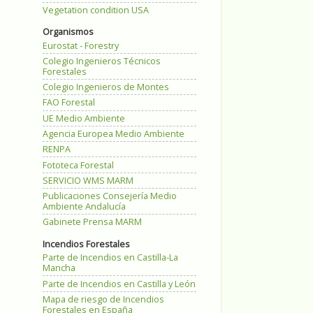
Vegetation condition USA
Organismos
Eurostat - Forestry
Colegio Ingenieros Técnicos
Forestales
Colegio Ingenieros de Montes
FAO Forestal
UE Medio Ambiente
Agencia Europea Medio Ambiente
RENPA
Fototeca Forestal
SERVICIO WMS MARM
Publicaciones Consejería Medio
Ambiente Andalucía
Gabinete Prensa MARM
Incendios Forestales
Parte de Incendios en Castilla-La
Mancha
Parte de Incendios en Castilla y León
Mapa de riesgo de Incendios
Forestales en España