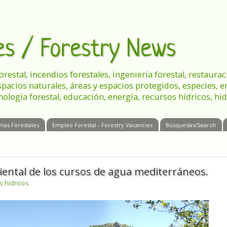
les / Forestry News
 forestal, incendios forestales, ingeniería forestal, restau
spacios naturales, áreas y espacios protegidos, especies, 
nología forestal, educación, energía, recursos hídricos, hid
mas Forestales
Empleo Forestal - Forestry Vacancies
Búsquedas/Search
ental de los cursos de agua mediterráneos.
s hídricos