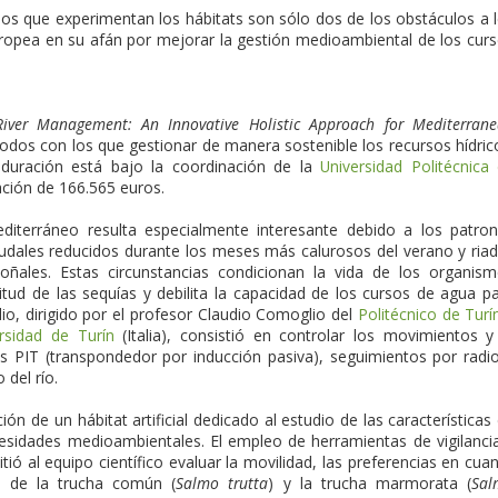
ios que experimentan los hábitats son sólo dos de los obstáculos a 
uropea en su afán por mejorar la gestión medioambiental de los cur
River Management: An Innovative Holistic Approach for Mediterran
dos con los que gestionar de manera sostenible los recursos hídric
e duración está bajo la coordinación de la
Universidad Politécnica
ación de 166.565 euros.
diterráneo resulta especialmente interesante debido a los patro
udales reducidos durante los meses más calurosos del verano y ria
oñales. Estas circunstancias condicionan la vida de los organis
tud de las sequías y debilita la capacidad de los cursos de agua p
io, dirigido por el profesor Claudio Comoglio del
Politécnico de Turí
rsidad de Turín
(Italia), consistió en controlar los movimientos y
s PIT (transpondedor por inducción pasiva), seguimientos por radi
 del río.
ón de un hábitat artificial dedicado al estudio de las características
esidades medioambientales. El empleo de herramientas de vigilanci
tió al equipo científico evaluar la movilidad, las preferencias en cua
ad de la trucha común (
Salmo trutta
) y la trucha marmorata (
Sal