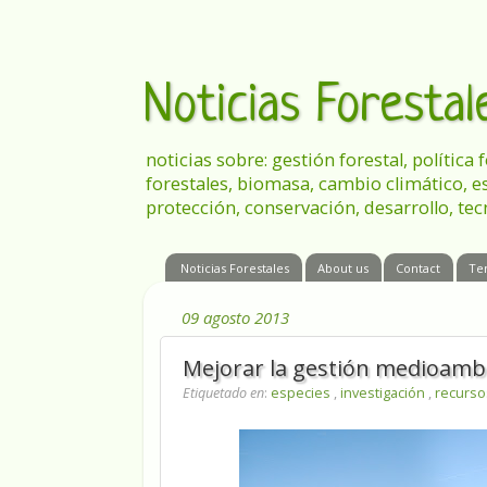
Noticias Foresta
noticias sobre: gestión forestal, política
forestales, biomasa, cambio climático, e
protección, conservación, desarrollo, tec
Noticias Forestales
About us
Contact
Te
09 agosto 2013
Mejorar la gestión medioambi
Etiquetado en
:
especies
,
investigación
,
recurso