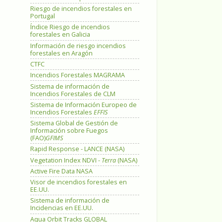
Riesgo de incendios forestales en
Portugal
Índice Riesgo de incendios
forestales en Galicia
Información de riesgo incendios
forestales en Aragón
CTFC
Incendios Forestales MAGRAMA
Sistema de información de
Incendios Forestales de CLM
Sistema de Información Europeo de
Incendios Forestales
EFFIS
Sistema Global de Gestión de
Información sobre Fuegos
(FAO)
GFIMS
Rapid Response - LANCE (NASA)
Vegetation Index NDVI -
Terra
(NASA)
Active Fire Data NASA
Visor de incendios forestales en
EE.UU.
Sistema de información de
Incidencias en EE.UU.
Aqua Orbit Tracks GLOBAL