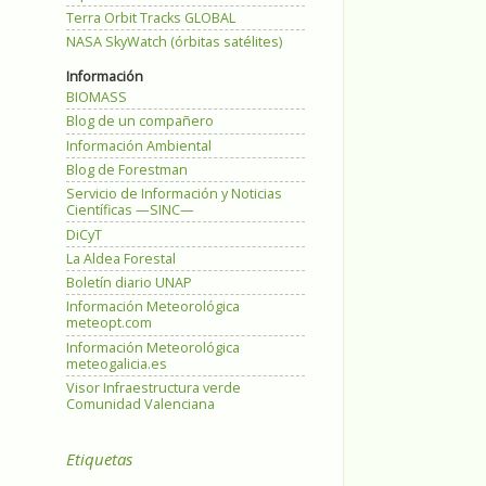
Terra Orbit Tracks GLOBAL
NASA SkyWatch (órbitas satélites)
Información
BIOMASS
Blog de un compañero
Información Ambiental
Blog de Forestman
Servicio de Información y Noticias
Científicas —SINC—
DiCyT
La Aldea Forestal
Boletín diario UNAP
Información Meteorológica
meteopt.com
Información Meteorológica
meteogalicia.es
Visor Infraestructura verde
Comunidad Valenciana
Etiquetas