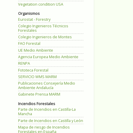
Vegetation condition USA
Organismos
Eurostat - Forestry
Colegio Ingenieros Técnicos
Forestales
Colegio Ingenieros de Montes
FAO Forestal
UE Medio Ambiente
Agencia Europea Medio Ambiente
RENPA
Fototeca Forestal
SERVICIO WMS MARM
Publicaciones Consejería Medio
Ambiente Andalucía
Gabinete Prensa MARM
Incendios Forestales
Parte de Incendios en Castilla-La
Mancha
Parte de Incendios en Castilla y León
Mapa de riesgo de Incendios
Forestales en España