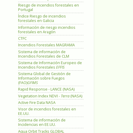
Riesgo de incendios forestales en
Portugal
Índice Riesgo de incendios
forestales en Galicia
Información de riesgo incendios
forestales en Aragón
CTFC
Incendios Forestales MAGRAMA
Sistema de información de
Incendios Forestales de CLM
Sistema de Información Europeo de
Incendios Forestales
EFFIS
Sistema Global de Gestión de
Información sobre Fuegos
(FAO)
GFIMS
Rapid Response - LANCE (NASA)
Vegetation Index NDVI -
Terra
(NASA)
Active Fire Data NASA
Visor de incendios forestales en
EE.UU.
Sistema de información de
Incidencias en EE.UU.
Aqua Orbit Tracks GLOBAL