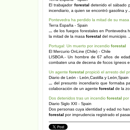
El trabajador
forestal
detenido el sábado p
incendiario, a quien se encontró gasolina y
.
Pontevedra ha perdido la mitad de su mas
Terra España - Spain
...
de los fuegos forestales en Pontevedra h
la mitad de la masa
forestal
del municipio.
.
Portugal: Un muerto por incendio
forestal
El Mercurio OnLine (Chile) - Chile
LISBOA.- Un hombre de 67 años de edad 
combaten una de decena de focos ígneos e
Un agente
forestal
propició el arresto del p
Diario de León - León,Castilla y León,Spain
...
del presunto incendiario que formaba par
colaboración de un agente
forestal
de la z
Dos detenidos tras un incendio
forestal
por
Diario Siglo XXI - Spain
Dos personas cuya identidad y edad no han 
forestal
por imprudencia registrado el pas