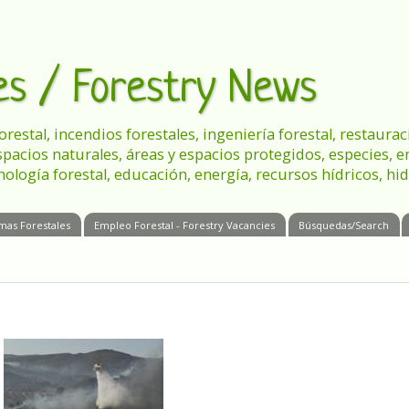
les / Forestry News
 forestal, incendios forestales, ingeniería forestal, restau
spacios naturales, áreas y espacios protegidos, especies, 
nología forestal, educación, energía, recursos hídricos, hid
mas Forestales
Empleo Forestal - Forestry Vacancies
Búsquedas/Search