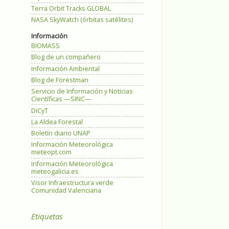
Terra Orbit Tracks GLOBAL
NASA SkyWatch (órbitas satélites)
Información
BIOMASS
Blog de un compañero
Información Ambiental
Blog de Forestman
Servicio de Información y Noticias
Científicas —SINC—
DiCyT
La Aldea Forestal
Boletín diario UNAP
Información Meteorológica
meteopt.com
Información Meteorológica
meteogalicia.es
Visor Infraestructura verde
Comunidad Valenciana
Etiquetas