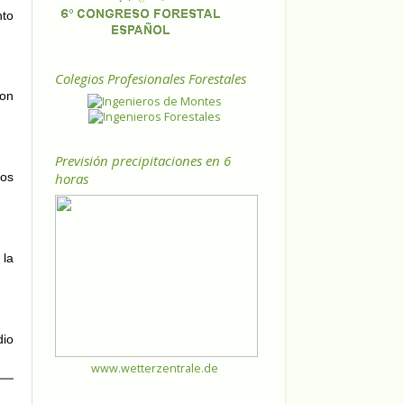
nto
Colegios Profesionales Forestales
ron
Previsión precipitaciones en 6
horas
ros
 la
dio
www.wetterzentrale.de