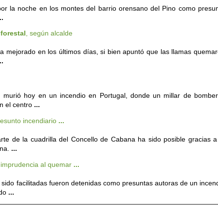
or la noche en los montes del barrio orensano del Pino como presu
..
a
forestal
, según alcalde
a mejorado en los últimos días, si bien apuntó que las llamas quema
..
murió hoy en un incendio en Portugal, donde un millar de bombe
n el centro
...
resunto incendiario
...
te de la cuadrilla del Concello de Cabana ha sido posible gracias a
ona.
...
 imprudencia al quemar
...
sido facilitadas fueron detenidas como presuntas autoras de un incen
ado
...