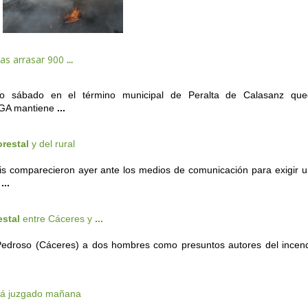
ras arrasar 900
...
o sábado en el término municipal de Peralta de Calasanz que
 DGA mantiene
...
orestal
y del rural
s comparecieron ayer ante los medios de comunicación para exigir 
u
...
estal
entre Cáceres y
...
l Pedroso (Cáceres) a dos hombres como presuntos autores del incen
irá juzgado mañana