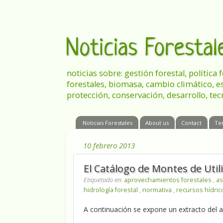
Noticias Foresta
noticias sobre: gestión forestal, política
forestales, biomasa, cambio climático, e
protección, conservación, desarrollo, tec
Noticias Forestales
About us
Contact
Te
10 febrero 2013
El Catálogo de Montes de Util
Etiquetado en
:
aprovechamientos forestales
,
as
hidrología forestal
,
normativa
,
recursos hídri
A continuación se expone un extracto del ar