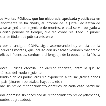
 los Montes Públicos, que fue elaborada, aprobada y publicada en
eriormente se ha citado, el Informe de la Junta Facultativa de
a se asignó a un ingeniero de montes, el cual se vio obligado a
un corto periodo de tiempo, que dio como resultado un primer
tal de titularidad pública existente.
do por el antiguo ICONA, sigue asombrando hoy en día por la
e aquellos montes, que incluso con un escaso volumen maderable
ficas influencias, conforme al lenguaje de la época, en la “física
ntes Públicos efectúa una división tripartita, entre la que se
otánicas del modo siguiente:
ominio de los particulares sin exponerse a causar graves daños
l país (pinares, robledales, hayedos, etc.).
r sin previo reconocimiento científico en cada caso particular
arar oportuna sin necesidad de reconocimiento previo (alamedas,
montes degradados).