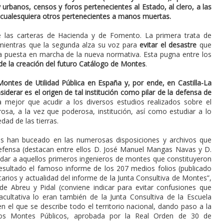
 urbanos, censos y foros pertenecientes al Estado, al clero, a las
 y cualesquiera otros pertenecientes a manos muertas.
 las carteras de Hacienda y de Fomento. La primera trata de
mientras que la segunda alza su voz para
evitar el desastre
que
a puesta en marcha de la nueva normativa. Esta pugna entre los
e la creación del futuro Catálogo de Montes
.
Montes de Utilidad Pública en España y, por ende, en Castilla-La
derar es el origen de tal institución como pilar de la defensa de
a mejor que acudir a los diversos estudios realizados sobre el
rosa, a la vez que poderosa, institución, así como estudiar a lo
dad de las tierras.
os han buceado en las numerosas disposiciones y archivos que
efensa (destacan entre ellos D. José Manuel Mangas Navas y D.
idar a aquellos primeros ingenieros de montes que constituyeron
resultado el famoso informe de los 207 medios folios (publicado
ios y actualidad del informe de la Junta Consultiva de Montes”,
de Abreu y Pidal (conviene indicar para evitar confusiones que
acultativa lo eran también de la Junta Consultiva de la Escuela
n el que se describe todo el territorio nacional, dando paso a la
 los Montes Públicos, aprobada por la Real Orden de 30 de