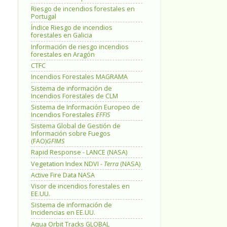
Riesgo de incendios forestales en
Portugal
Índice Riesgo de incendios
forestales en Galicia
Información de riesgo incendios
forestales en Aragón
CTFC
Incendios Forestales MAGRAMA
Sistema de información de
Incendios Forestales de CLM
Sistema de Información Europeo de
Incendios Forestales
EFFIS
Sistema Global de Gestión de
Información sobre Fuegos
(FAO)
GFIMS
Rapid Response - LANCE (NASA)
Vegetation Index NDVI -
Terra
(NASA)
Active Fire Data NASA
Visor de incendios forestales en
EE.UU.
Sistema de información de
Incidencias en EE.UU.
Aqua Orbit Tracks GLOBAL