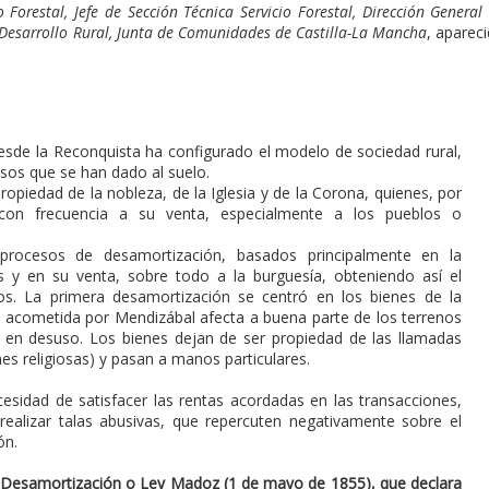
o Forestal, Jefe de Sección Técnica Servicio Forestal, Dirección General
 y Desarrollo Rural, Junta de Comunidades de Castilla-La Mancha
, aparec
desde la Reconquista ha configurado el modelo de sociedad rural,
sos que se han dado al suelo.
opiedad de la nobleza, de la Iglesia y de la Corona, quienes, por
 con frecuencia a su venta, especialmente a los pueblos o
procesos de desamortización, basados principalmente en la
os y en su venta, sobre todo a la burguesía, obteniendo así el
os. La primera desamortización se centró en los bienes de la
 acometida por Mendizábal afecta a buena parte de los terrenos
s en desuso. Los bienes dejan de ser propiedad de las llamadas
es religiosas) y pasan a manos particulares.
cesidad de satisfacer las rentas acordadas en las transacciones,
ealizar talas abusivas, que repercuten negativamente sobre el
ón.
e Desamortización o Ley Madoz (1 de mayo de 1855), que declara