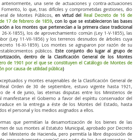
 anteriormente, una serie de actuaciones y contra-actuaciones
 Fomento, lo que, tras difíciles y comprometidas gestiones, dio
neral de Montes Públicos,
en virtud del
Real Decreto de 16 de
de 17 de febrero de 1859
, con lo que se establecieron las bases
ación a los montes que pertenecían a la primera clase tradicional
 26-X-1855), los de aprovechamiento común (Ley 1-V-1855), las
bor (Ley 11-VII-1856) y los terrenos desnudos de árboles cuya
Decreto 16-XI-1859). Los montes se agruparon por razón de su
establecimientos públicos.
Este conjunto dio lugar al grupo de
tización, dentro de la Clasificación General de los Montes
ero de 1901 por el que se constituyen el Catálogo de Montes de
n por causa de utilidad pública
)
exceptuados y montes enajenables de la Clasificación General de
 Real Orden de 30 de septiembre, estuvo vigente hasta 1921,
 de 4 de junio, las eternas disputas entre los Ministerios de
 manifestarse el Gobierno a favor del espíritu conservador del
traduce en la entrega a éste de los Montes del Estado, hasta
dos el personal y los medios asignados a ellos.
rmas que permitían la desamortización de los bienes de las
gimen de sus montes al Estatuto Municipal, aprobado por Decreto
 del Ministerio de Hacienda, pero permitía la libre disposición de
 de aprovechamiento común” por parte de los Ayuntamientos, lo