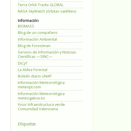
Terra Orbit Tracks GLOBAL
NASA SkyWatch (órbitas satélites)
Información
BIOMASS
Blog de un compañero
Información Ambiental
Blog de Forestman
Servicio de Información y Noticias
Científicas —SINC—
DiCyT
La Aldea Forestal
Boletín diario UNAP
Información Meteorológica
meteopt.com
Información Meteorológica
meteogalicia.es
Visor Infraestructura verde
Comunidad Valenciana
Etiquetas