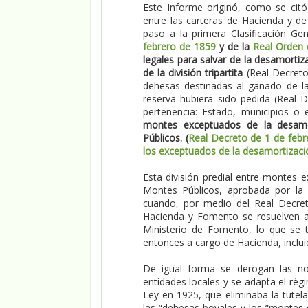
Este Informe originó, como se citó
entre las carteras de Hacienda y de
paso a la primera Clasificación Ge
febrero de 1859
y de la
Real Orden 
legales para salvar de la desamortiz
de la división tripartita
(Real Decreto
dehesas destinadas al ganado de la
reserva hubiera sido pedida (Real 
pertenencia: Estado, municipios o 
montes exceptuados de la desamor
Públicos. (
Real Decreto de 1 de febr
los exceptuados de la desamortizació
Esta división predial entre montes 
Montes Públicos, aprobada por la
cuando, por medio del Real Decreto
Hacienda y Fomento se resuelven al
Ministerio de Fomento, lo que se 
entonces a cargo de Hacienda, inclui
De igual forma se derogan las no
entidades locales y se adapta el ré
Ley en 1925, que eliminaba la tutela
las “dehesas boyales y los “montes