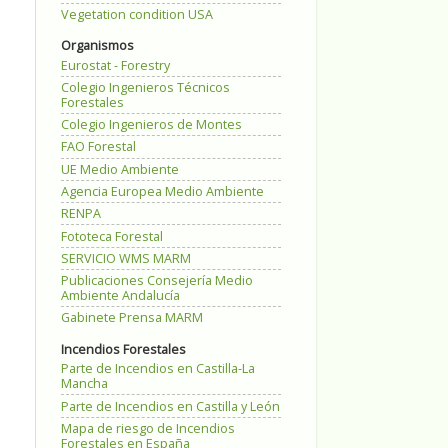
Vegetation condition USA
Organismos
Eurostat - Forestry
Colegio Ingenieros Técnicos
Forestales
Colegio Ingenieros de Montes
FAO Forestal
UE Medio Ambiente
Agencia Europea Medio Ambiente
RENPA
Fototeca Forestal
SERVICIO WMS MARM
Publicaciones Consejería Medio
Ambiente Andalucía
Gabinete Prensa MARM
Incendios Forestales
Parte de Incendios en Castilla-La
Mancha
Parte de Incendios en Castilla y León
Mapa de riesgo de Incendios
Forestales en España