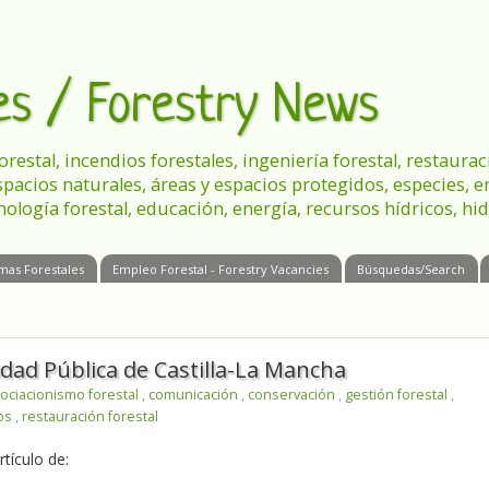
les / Forestry News
 forestal, incendios forestales, ingeniería forestal, restau
spacios naturales, áreas y espacios protegidos, especies, 
nología forestal, educación, energía, recursos hídricos, hid
mas Forestales
Empleo Forestal - Forestry Vacancies
Búsquedas/Search
idad Pública de Castilla-La Mancha
ociacionismo forestal
,
comunicación
,
conservación
,
gestión forestal
,
cos
,
restauración forestal
tículo de: