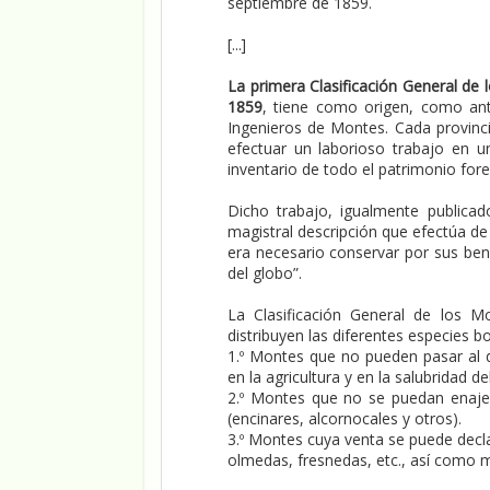
septiembre de 1859.
[...]
La primera Clasificación General de
1859
, tiene como origen, como ant
Ingenieros de Montes. Cada provinci
efectuar un laborioso trabajo en 
inventario de todo el patrimonio fores
Dicho trabajo, igualmente publica
magistral descripción que efectúa d
era necesario conservar por sus bené
del globo”.
La Clasificación General de los Mo
distribuyen las diferentes especies b
1.º Montes que no pueden pasar al d
en la agricultura y en la salubridad de
2.º Montes que no se puedan enajena
(encinares, alcornocales y otros).
3.º Montes cuya venta se puede decl
olmedas, fresnedas, etc., así como 