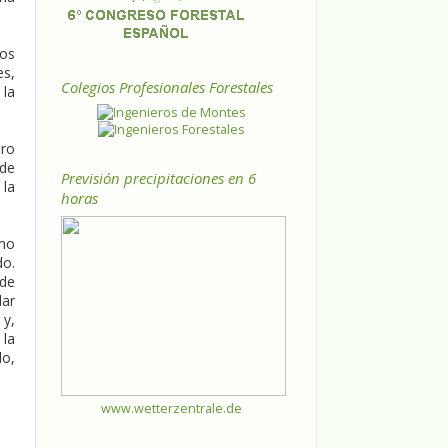
ios
es,
Colegios Profesionales Forestales
 la
ero
 de
Previsión precipitaciones en 6
 la
horas
mo
do.
 de
lar
 y,
 la
lo,
www.wetterzentrale.de