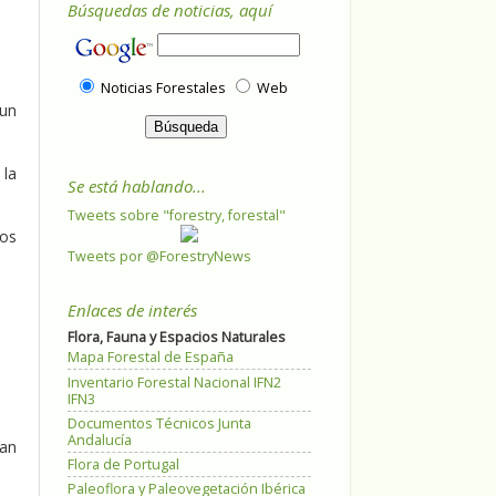
Búsquedas de noticias, aquí
Noticias Forestales
Web
 un
 la
Se está hablando...
Tweets sobre "forestry, forestal"
tos
Tweets por @ForestryNews
Enlaces de interés
Flora, Fauna y Espacios Naturales
Mapa Forestal de España
Inventario Forestal Nacional IFN2
IFN3
Documentos Técnicos Junta
Andalucía
ran
Flora de Portugal
Paleoflora y Paleovegetación Ibérica