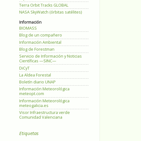
Terra Orbit Tracks GLOBAL
NASA SkyWatch (órbitas satélites)
Información
BIOMASS
Blog de un compañero
Información Ambiental
Blog de Forestman
Servicio de Información y Noticias
Científicas —SINC—
DiCyT
La Aldea Forestal
Boletín diario UNAP
Información Meteorológica
meteopt.com
Información Meteorológica
meteogalicia.es
Visor Infraestructura verde
Comunidad Valenciana
Etiquetas