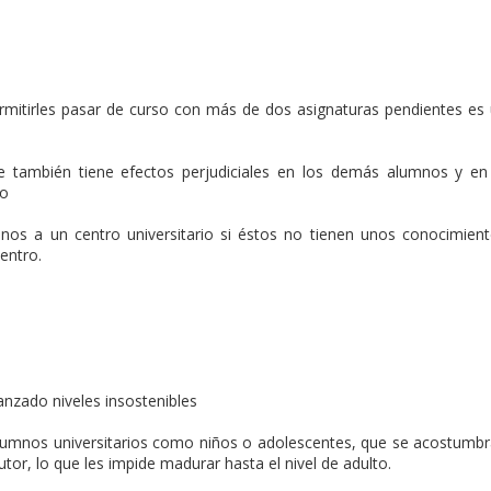
rmitirles pasar de curso con más de dos asignaturas pendientes es
e también tiene efectos perjudiciales en los demás alumnos y en
do
nos a un centro universitario si éstos no tienen unos conocimien
entro.
anzado niveles insostenibles
s alumnos universitarios como niños o adolescentes, que se acostumb
or, lo que les impide madurar hasta el nivel de adulto.