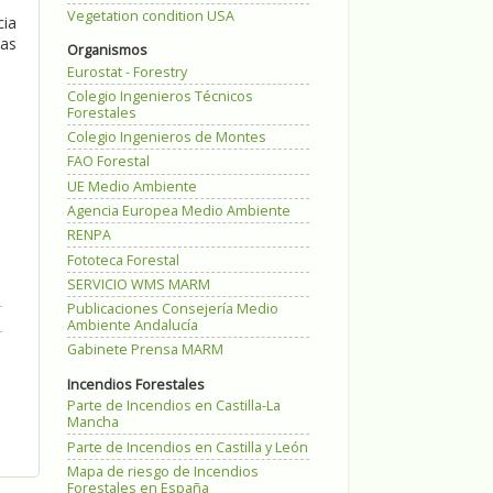
Vegetation condition USA
cia
nas
Organismos
Eurostat - Forestry
Colegio Ingenieros Técnicos
Forestales
Colegio Ingenieros de Montes
FAO Forestal
UE Medio Ambiente
Agencia Europea Medio Ambiente
RENPA
Fototeca Forestal
SERVICIO WMS MARM
Publicaciones Consejería Medio
Ambiente Andalucía
Gabinete Prensa MARM
Incendios Forestales
Parte de Incendios en Castilla-La
Mancha
Parte de Incendios en Castilla y León
Mapa de riesgo de Incendios
Forestales en España