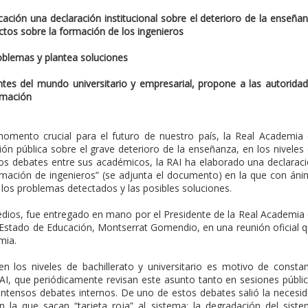
ación una declaración institucional sobre el deterioro de la enseña
ectos sobre la formación de los ingenieros
roblemas y plantea soluciones
tes del mundo universitario y empresarial, propone a las autorida
rmación
momento crucial para el futuro de nuestro país, la Real Academia
ión pública sobre el grave deterioro de la enseñanza, en los niveles
ensos debates entre sus académicos, la RAI ha elaborado una declarac
formación de ingenieros” (se adjunta el documento) en la que con án
los problemas detectados y las posibles soluciones.
dios, fue entregado en mano por el Presidente de la Real Academia
 de Estado de Educación, Montserrat Gomendio, en una reunión oficial 
mia.
n los niveles de bachillerato y universitario es motivo de consta
I, que periódicamente revisan este asunto tanto en sesiones públi
ntensos debates internos. De uno de estos debates salió la necesi
en la que sacan “tarjeta roja” al sistema: la degradación del sist