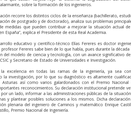
alarmante, sobre la formación de los ingenieros.
ción recorre los distintos ciclos de la enseñanza (bachillerato, estud
ación de postgrado y de doctorado), analiza sus problemas principal
de medidas que pueden contribuir a mejorar la situación actual de
en España”, explica el Presidente de esta Real Academia.
llo educativo y científico-técnico Elías Fereres es doctor ingeni
 profesor Fereres sabe bien de lo que habla, pues durante la década
ón del modelo de ciencia y tecnología, con un avance significativo de
CSIC y Secretario de Estado de Universidades e Investigación.
la excelencia en todas las ramas de la ingeniería, ya sea co
 la investigación, por lo que su diagnóstico es altamente cualifica
de Asturias así como varios galardonados con el Premio Nacional
importantes reconocimientos. Su declaración institucional pretende ve
 por un lado, informar a las administraciones públicas de la situación
emas y plantear posibles soluciones a los mismos. Dicha declaración
ción plenaria del ingeniero de Caminos y matemático Enrique Castil
tillo, Premio Nacional de Ingeniería.