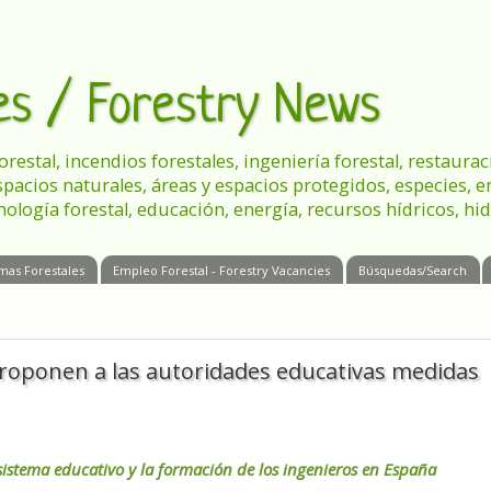
les / Forestry News
 forestal, incendios forestales, ingeniería forestal, restau
spacios naturales, áreas y espacios protegidos, especies, 
nología forestal, educación, energía, recursos hídricos, hid
mas Forestales
Empleo Forestal - Forestry Vacancies
Búsquedas/Search
proponen a las autoridades educativas medidas
sistema educativo y la formación de los ingenieros en España