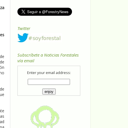
nza
Twitter
des
Subscríbete a Noticias Forestales
 de
vía email
 de
ión
imo
Enter your email address:
 de
que
nte
cas
dad
ema