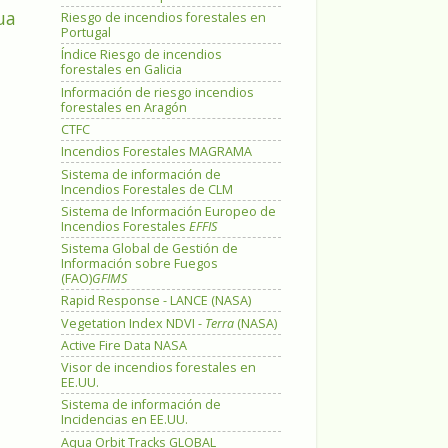
ua
Riesgo de incendios forestales en
Portugal
Índice Riesgo de incendios
forestales en Galicia
Información de riesgo incendios
forestales en Aragón
CTFC
Incendios Forestales MAGRAMA
Sistema de información de
Incendios Forestales de CLM
Sistema de Información Europeo de
Incendios Forestales
EFFIS
Sistema Global de Gestión de
Información sobre Fuegos
(FAO)
GFIMS
Rapid Response - LANCE (NASA)
Vegetation Index NDVI -
Terra
(NASA)
Active Fire Data NASA
Visor de incendios forestales en
EE.UU.
Sistema de información de
Incidencias en EE.UU.
Aqua Orbit Tracks GLOBAL